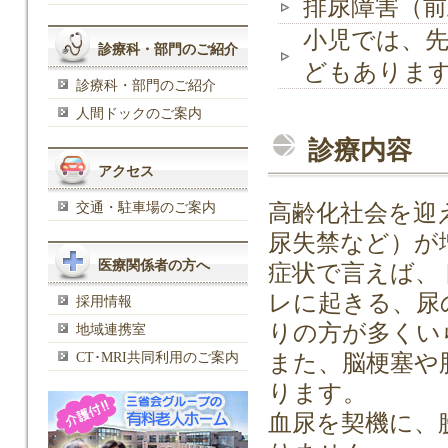
排尿障害（前
小児では、先
診療科・部門のご紹介
どもありま
診療科・部門のご紹介
人間ドックのご案内
診療内容
アクセス
交通・駐車場のご案内
高齢化社会を迎
尿失禁など）が
医療関係者の方へ
症状で言えば、
レに起きる、尿
採用情報
りの方が多くい
地域連携室
CT･MRI共同利用のご案内
また、脳梗塞や
ります。
血尿を契機に、