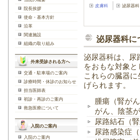
皮膚科
泌尿器科
院長挨拶
使命・基本方針
沿革
関連施設
泌尿器科に
組織の取り組み
泌尿器科は、尿
外来受診される方へ
をおもな対象と
交通・駐車場のご案内
これらの臓器に
診療時間・休診のお知らせ
げられます。
担当医師表
初診・再診のご案内
腫瘍（腎が
救急医療について
がん、陰茎
尿路結石（腎
入院のご案内
尿路感染症（
入院のご案内