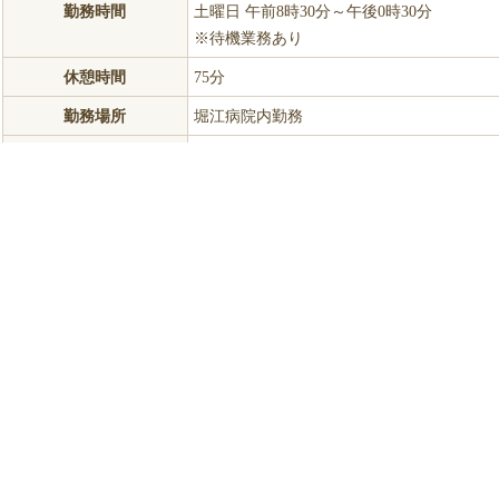
勤務時間
土曜日 午前8時30分～午後0時30分
※待機業務あり
休憩時間
75分
勤務場所
堀江病院内勤務
a 基本給（初任給）173,000円
b 調整手当 13,840円
給与
a + b 186,840円
c その他 経験加算有り
賞与
あり (前年度実績 年2回･計4.3月分)
昇給
年1回（4月）
転勤
なし
定年制
あり 一律 60歳
再雇用
あり 65歳まで
加入保険
健康保険 / 厚生年金 / 雇用保険 / 労災保険