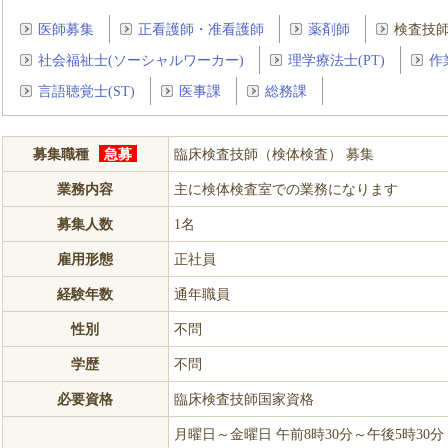
医師募集
正看護師・准看護師
薬剤師
検査技
社会福祉士(ソーシャルワーカー)
理学療法士(PT)
作
言語聴覚士(ST)
医事課
総務課
募集職種
急募
臨床検査技師（検体検査） 募集
業務内容
主に検体検査室での業務になります
募集人数
1名
雇用形態
正社員
経験年数
通年職員
性別
不問
学歴
不問
必要資格
臨床検査技師国家資格
月曜日～金曜日 午前8時30分～午後5時30分