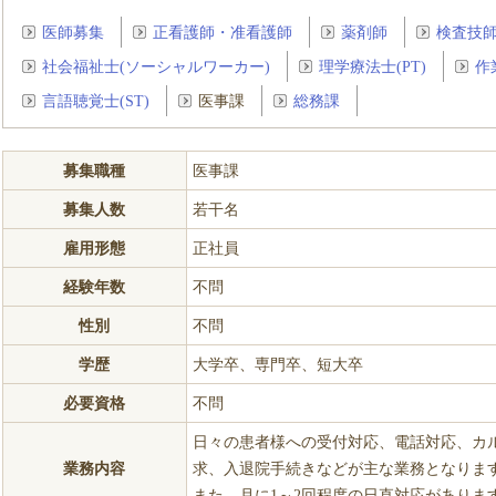
医師募集
正看護師・准看護師
薬剤師
検査技
社会福祉士(ソーシャルワーカー)
理学療法士(PT)
作
言語聴覚士(ST)
医事課
総務課
募集職種
医事課
募集人数
若干名
雇用形態
正社員
経験年数
不問
性別
不問
学歴
大学卒、専門卒、短大卒
必要資格
不問
日々の患者様への受付対応、電話対応、カ
業務内容
求、入退院手続きなどが主な業務となりま
また、月に1～2回程度の日直対応がありま