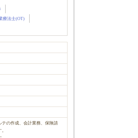
師
業療法士(OT)
ルテの作成、会計業務、保険請
す。
す。