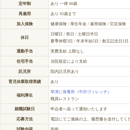
定年制
あり 一律 60歳
再雇用
あり 65歳まで
加入保険
健康保険 / 厚生年金 / 雇用保険 / 労災保険
日曜日 / 祭日 / 土曜日半日
休日
夏季休暇3日 / 年末年始5日 / 創立記念日1日 
通勤手当
実費支給 上限なし
住宅手当
当院規定により支給
託児所
院内託児所あり
育児休業取得実績
あり
草津に保養所（中沢ヴィレッチ）
福利厚生
職員レストラン
就職試験日
申込者へ追って通知いたします
応募方法
電話にてご連絡の上、履歴書を送付してく
試験内容
面接